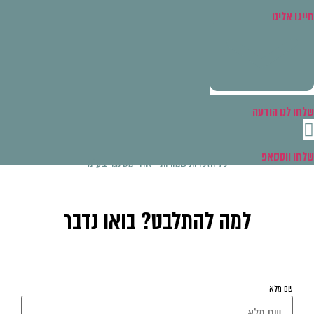
יגו אלינו
חו לנו הודעה
חו ווטסאפ
כל הזכויות שמורות - אודי מסינגר בע"מ
למה להתלבט? בואו נדבר
השאירו פרטים ונחזור אליכם בהקדם
שם מלא