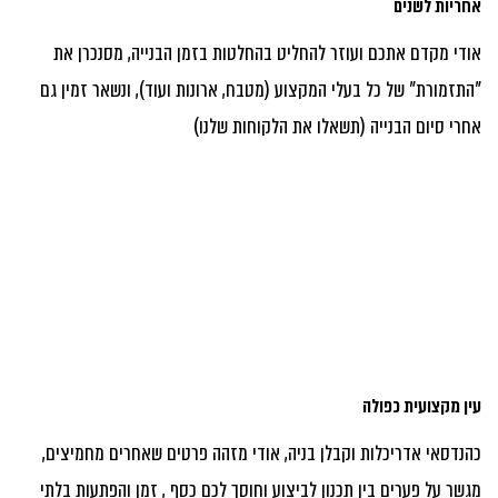
אחריות לשנים
אודי מקדם אתכם ועוזר להחליט בהחלטות בזמן הבנייה, מסנכרן את
"התזמורת" של כל בעלי המקצוע (מטבח, ארונות ועוד), ונשאר זמין גם
אחרי סיום הבנייה (תשאלו את הלקוחות שלנו)
עין מקצועית כפולה
כהנדסאי אדריכלות וקבלן בניה, אודי מזהה פרטים שאחרים מחמיצים,
מגשר על פערים בין תכנון לביצוע וחוסך לכם כסף , זמן והפתעות בלתי