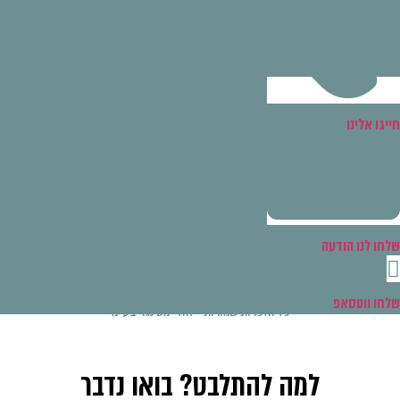
יגו אלינו
חו לנו הודעה
חו ווטסאפ
כל הזכויות שמורות - אודי מסינגר בע"מ
למה להתלבט? בואו נדבר