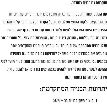
קראת גם “בניה רטובה”.
 השנים, פותחו ונוספו חומרי בנייה מתקדמים יותר וחומרים עמידים יותר
הם בעצם הלקוח הסופי משלם פחות על העבודה עצמה ויותר על החומרים
יכותיים איתם הוא הולך לחיות ולגור בתחום עשרות שנים קדימה. חומרים
ו : חלונות , דלתות , מטבח, בידוד קירות , השפכטל החיצוני . כל חומרי הגמר
לו בבניה מתקדמת איכותית יחד עם עובדים מיומנים ומתקדמים יותר
עלים את סטנדרט הבניה בישראל למדויקת גם בחומרים וגם בעמידה
מנים . כי בסוף כל שלד של בית מתוכנן בתוכנת מחשב ומוכן בעוד מועד לפני
געה לשטח . את השלד ניתן להקים בכמה ימים בודדים ואז להשקיע את
רב הכסף והזמן בחומרי הגמר
תרונות הבנייה המתקדמת:
קיצור משך הבנייה בכ – 30%