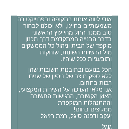
אודי ליווה אותנו בתקופה ובפרוייקט כה
ת
משמעותיים בחיינו, ולא יכולנו לבחור
ל
טוב ממנו! החל מהייעוץ הראשוני
א
בדבר הבנייה המתקדמת דרך תכנון
א
מוקפד של הבית וניהול כל הממשקים
ה
מול הרשויות השונות, שוחקות
ה
ותובעניות ככל שיהיו.
ת
הכל בנועם ובתובנות חשובות שהן
ל
ללא ספק תוצר של ניסיון של שנים
רבות בתחום.
ה
אנו מלאי הערכה על השירות המקצועי,
ל
האוזן הקשובה, הרגישות החשובה
פ
וההתנהלות המוקפדת.
ת
ממליצים בחום!
יעקב ודפנה סיגל, רמת רזיאל
ה
גוגל